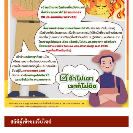
สถิติผู้เข้าชมเว็บไซต์