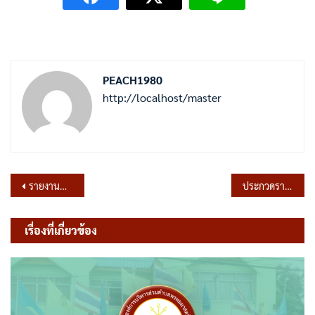
PEACH1980
http://localhost/master
แนะแนว
รายงานผู้มาขอใช้บริการงานสำนักปลัด ประจำปีงบประมาณ พ.ศ.2566
ประกวดราคาจ้างก่อสร้างโครงการปรับปรุงถนนคอนกรีตเสรริมเหล็กและก่อสร้างผนัง ค.ส.ล. รหัสสายทางลบ.ถ.88-009 สายทางเข้าวัดศรีสุทธาวาส หมู่ที่ 5 ด้วยวิธีประกวดราคาอิเล็กทรอนิกส์ (e-bidding)
เรื่อง
เรื่องที่เกี่ยวข้อง