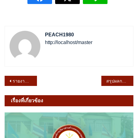
PEACH1980
http://localhost/master
แนะแนว
รายงานผลการประเมินคุณธรรมและความโปร่งใสในการดำเนินงาน (ITA) ประจำปีงบประมาณ 2566
สรุปผลการจัดซื้อจัดจ้าง ประจำเดือนกันยายน 2566
เรื่อง
เรื่องที่เกี่ยวข้อง