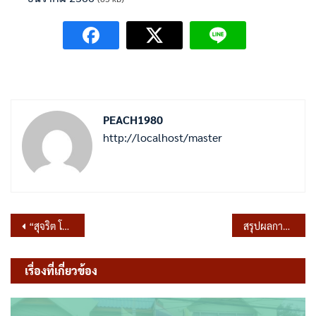
PEACH1980
http://localhost/master
แนะแนว
“สุจริต โปร่งใส องค์การบริหารส่วนตำบลพรหมมาสตร์ใสสะอาด 2567” และ “งดรับ งดให้” ของขวัญ ของกำนัลทุกชนิดจากการปฏิบัติหน้าที่ (No Gift Policy)
สรุปผลการจัดซื้อจัดจ้างหรือจัดหาพัสดุ ในรอบเดือนธันวาคม 2566
เรื่อง
เรื่องที่เกี่ยวข้อง