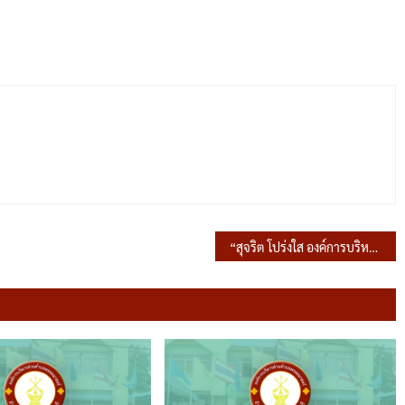
“สุจริต โปร่งใส องค์การบริหารส่วนตำบลพรหมมาสตร์ใสสะอาด 2566” และ “งดรับ งดให้” ของขวัญ ของกำนัลทุกชนิดจากการปฏิบัติหน้าที่ (No Gift Policy)