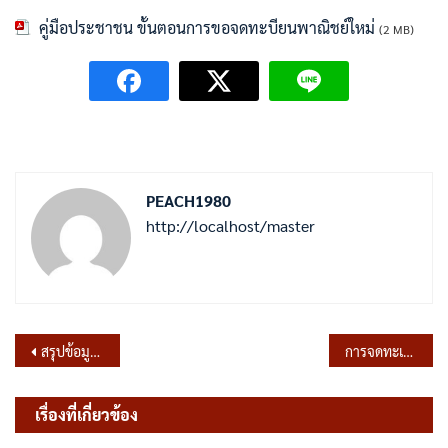
คู่มือประชาชน ขั้นตอนการขอจดทะบียนพาณิชย์ใหม่
(2 MB)
PEACH1980
http://localhost/master
แนะแนว
สรุปข้อมูลเชิงสถิติการให้บริการประชาชน ณ จุดให้บริการ (Walk-in) ประจำปีงบประมาณ 2567 (ตุลาคม 2566-กันยายน 2567)
การจดทะเบียนพาณิชย์ (เลิกประกอบพาณิชยกิจ) ตาม พ.ร.บ.ทะเบียนพาณิชย์ พ.ศ.2499 กรณีผู้ขอจดทะเบียนเป็นบุคคลธรรมดา
เรื่อง
เรื่องที่เกี่ยวข้อง