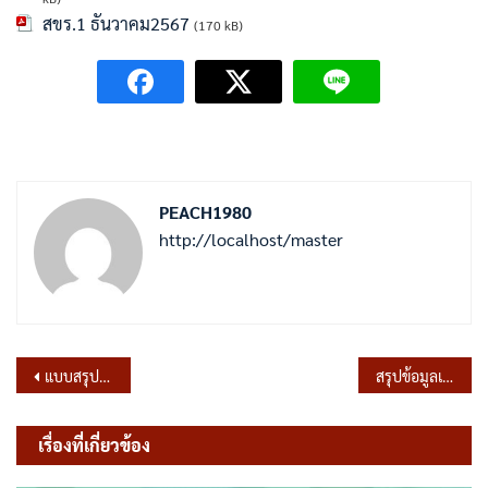
สขร.1 ธันวาคม2567
(170 kB)
PEACH1980
http://localhost/master
แนะแนว
แบบสรุปผลการดำเนินการจัดซื้อจัดจ้างในรอบเดือนตุลาคม -ธันวาคม 2567 ประจำไตรมาสที่ 1 ปีงบประมาณ 2568
สรุปข้อมูลเชิงสถิติเรื่องร้องเรียนการทุจริตและประพฤติมิชอบ ประจำเดือน ธันวาคม 2567
เรื่อง
เรื่องที่เกี่ยวข้อง