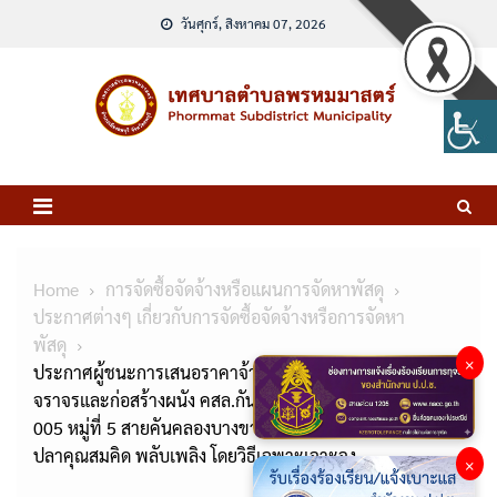
Skip
วันศุกร์, สิงหาคม 07, 2026
to
content
Home
การจัดซื้อจัดจ้างหรือแผนการจัดหาพัสดุ
ประกาศต่างๆ เกี่ยวกับการจัดซื้อจัดจ้างหรือการจัดหา
พัสดุ
×
ประกาศผู้ชนะการเสนอราคาจ้างโครงการขยายไหล่ถนนผิว
จราจรและก่อสร้างผนัง คสล.กันดิน รหัสสายทาง ลบ.ถ.88-
005 หมู่ที่ 5 สายคันคลองบางขามจากปลายสะพานไปบ่อ
ปลาคุณสมคิด พลับเพลิง โดยวิธีเฉพาะเจาะจง
×