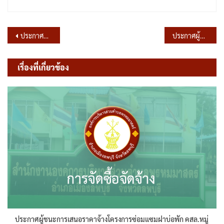
แนะแนว
ประกาศผู้ชนะการเสนอราคา จ้างโครงการติดตั้งระบบไฟฟ้าและอุปกรณ์ ส่องสว่างโซล่าเซลล์อัจฉริยะ หมู่ที่ 6-7 ซอยบ้านนายกอรุณ เทศถมยา จุดที่ 2 ซอยบ้านนายพีรพล ปานเกลียว จุดที่ 3 ซอยบ้านอาจารย์สำรวม (สะพาน 3) โดยวิธีเฉพาะเจาะจง
ประกาศผู้ชนะการเสนอราคา ประกวดราคาจ้างก่อสร้างโครงการปรับปรุงถนนเสริมผิวจราจรลาดยางแอสฟัลท์ติกคอนกรีต รหัสสายทาง ลบ.ถ.88-003 สายพรหมมาสตร์ไปตำบลบางขันหมาก (สายใน) หมู่ที่ 7 ด้วยวิธีประกวดราคาอิเล็กทรอนิกส์ (e-bidding)
เรื่อง
เรื่องที่เกี่ยวข้อง
ประกาศผู้ชนะการเสนอราคาจ้างโครงการซ่อมแซมฝาบ่อพัก คสล.หมู่