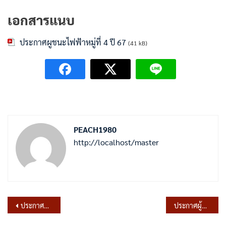
เอกสารแนบ
ประกาศผูชนะไฟฟ้าหมู่ที่ 4 ปี 67
(41 kB)
PEACH1980
http://localhost/master
แนะแนว
ประกาศผู้ชนะการเสนอราคา จ้างโครงการซ่อมแซมผิวจราจรคอนกรีตเสริมเหล็ก รหัสสายทาง ลบ.ถ.88-042 ซอยไปสะพานวัดสิงหล บริเวณบ้านผู้ใหญ่ทิวา สวนสุข หมู่ที่ 4 ต.พรหมมาสตร์ โดยวิธีเฉพาะเจาะจง
ประกาศผู้ชนะการเสนอราคา จ้างโครงการขยายไหล่ถนนผิวจราจรคอนกรีตเสริมเหล็ก รหัสสายทาง ลบ.ถ.88-007 หมู่ที่ 4 จากวัดมณีชลขันธ์ ถึงสามแยกไปร้านน้อยอาหารป่า โดยวิธีเฉพาะเจาะจง
เรื่อง