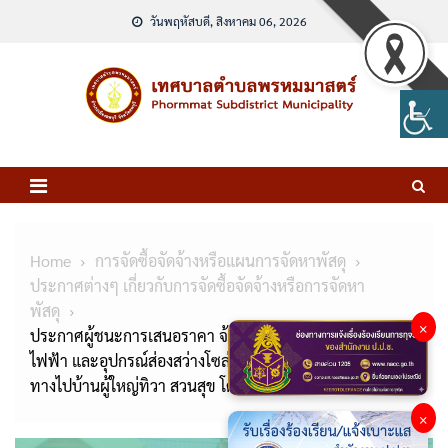
Skip
วันพฤหัสบดี, สิงหาคม 06, 2026
to
content
Home
การจัดซื้อจัดจ้างหรือแผนการจัดหาพัสดุ
ประกาศต่างๆ เกี่ยวกับการจัดซื้อจัดจ้างหรือการจัดหา
พัสดุ
×
ประกาศผู้ชนะการเสนอราคา จ้างโครงการติดตั้งระบบ
ไฟฟ้า และอุปกรณ์ส่องสว่างโซล่าเซลล์อัจฉริยะ หมู่ที่ 4 สาย
ทางไปบ้านผู้ใหญ่ทิวา สวนสุข โดยวิธีเฉพาะเจาะจง
×