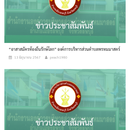
“อาสาสมัครท้องถิ่นรักษ์โลก” องค์การบริหารส่วนตำบลพรหมมาสตร์
13 มิถุนายน 2567
peach1980