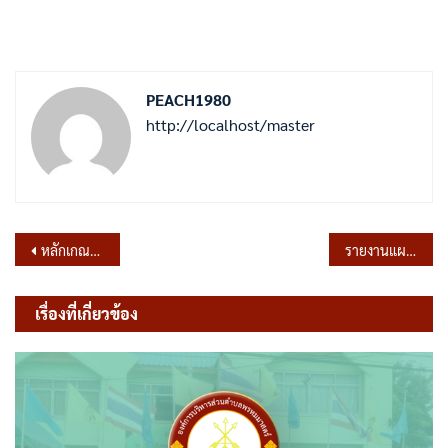
PEACH1980
http://localhost/master
แนะแนว
หลักเกณฑ์การสรรหาและคัดเลือกบุคลากรการบรรจุแต่งตั้งบุคลากรฉบับปรังปรุงครั้งที่ 1 กรณียกฐานะจากองค์การบริหารส่วนตำบลพรหมมาสตร์เป็นเทศบาลตำบลพรหมมาสตร์
รายงานแผนดำเนินงานความก้าวหน้าและการใช้งบประมาณ ประจำปีงบประมาณ พ.ศ.2569 (ตุลาคม 2568-มีนาคม 2569)
เรื่อง
เรื่องที่เกี่ยวข้อง