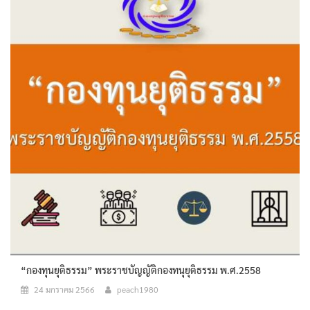
“กองทุนยุติธรรม” พระราชบัญญัติกองทนุยุติธรรม พ.ศ.2558
24 มกราคม 2566
peach1980